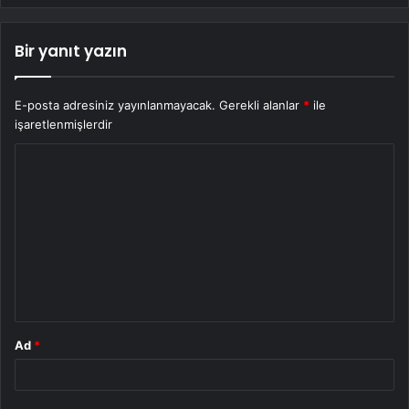
Bir yanıt yazın
E-posta adresiniz yayınlanmayacak.
Gerekli alanlar
*
ile
işaretlenmişlerdir
Y
o
r
u
m
*
Ad
*