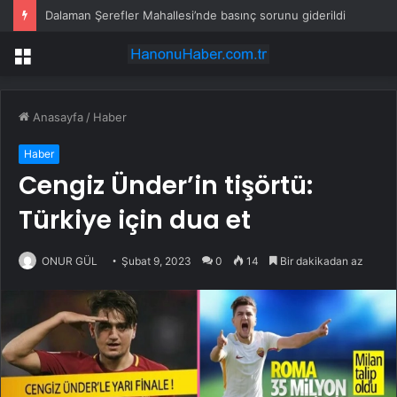
Dalaman Şerefler Mahallesi’nde basınç sorunu giderildi
Menü
Anasayfa
/
Haber
Haber
Cengiz Ünder’in tişörtü:
Türkiye için dua et
ONUR GÜL
Şubat 9, 2023
0
14
Bir dakikadan az