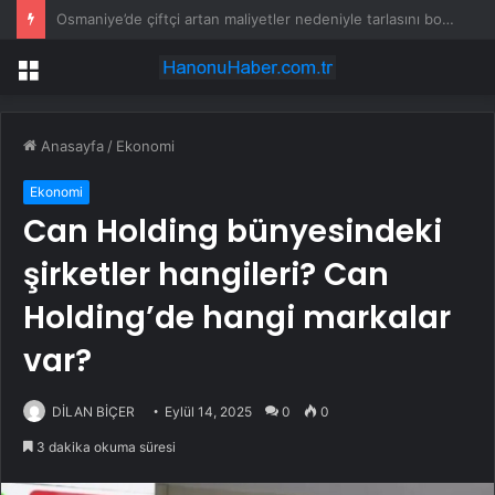
Nalbantoğlu’ndan Kılıçdaroğlu’na ziyaret
Menü
Anasayfa
/
Ekonomi
Ekonomi
Can Holding bünyesindeki
şirketler hangileri? Can
Holding’de hangi markalar
var?
DİLAN BİÇER
Eylül 14, 2025
0
0
3 dakika okuma süresi