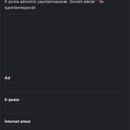
E-posta adresiniz yayınlanmayacak.
Gerekli alanlar
*
ile
işaretlenmişlerdir
Y
o
r
u
m
*
Ad
*
E-posta
*
İnternet sitesi