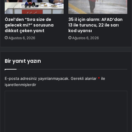
Özel’den “Sıra size de
35 il için alarm: AFAD’dan
gelecek mi?” sorusuna
13 ile turuncu, 22 ile sarı
dikkat çeken yanıt
kod uyarısı
Ağustos 6, 2026
Ağustos 6, 2026
Bir yanıt yazın
E-posta adresiniz yayınlanmayacak.
Gerekli alanlar
*
ile
işaretlenmişlerdir
Y
o
r
u
m