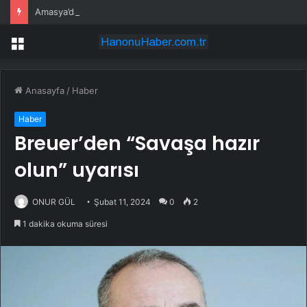
Amasya’da Bayramda Trafik Yoğunluğu
Menü
Anasayfa
/
Haber
Haber
Breuer’den “Savaşa hazır
olun” uyarısı
ONUR GÜL
Şubat 11, 2024
0
2
1 dakika okuma süresi