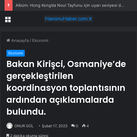
Albüm: Hong Kong’da Noul Tayfunu için uyarı seviyesi düşürüldü
Menü
Anasayfa
/
Ekonomi
Ekonomi
Bakan Kirişci, Osmaniye’de
gerçekleştirilen
koordinasyon toplantısının
ardından açıklamalarda
bulundu.
ONUR GÜL
Şubat 17, 2023
0
4
2 dakika okuma süresi