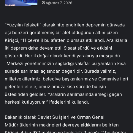
Ağustos 7, 2026
“Yüzyılın felaketi” olarak nitelendirilen depremin dünyada
eşi benzeri görülmemiş bir afet olduğunun altını çizen
Kirişci, “11 çevre il bu afetten olumsuz etkilendi. Aralıklarla
iki deprem daha devam etti. 9 saat sürdü ve etkisini
gösterdi. Her il doğal olarak kendi yaralarıyla meşguldü.
“Merkezi yönetimimizin sağladığı vakıflar bu yaraların kısa
sürede sarılması açısından değerlidir. Burada valimiz,
milletvekillerimiz, belediye başkanlarımız ve Osmaniye ileri
gelenleri el ele, omuz omuza kısa sürede bu işin
üstesinden geldiler. Yaraların sarılmasında emeği geçen
herkesi kutluyorum.” ifadelerini kullandı.
Bakanlık olarak Devlet Su İşleri ve Orman Genel
Müdürlüklerinin makineleri devreye aldıklarını belirten
Kirişci, 4 bin 987 makine ve teçhizatı, 1 uçağı, 2 helikopteri