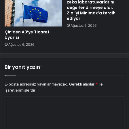
zeka laboratuvarlarını
değerlendirmeye aldı,
Z.ai’yi Minimax’a tercih
ediyor
Ağustos 5, 2026
Çin’den AB’ye Ticaret
Uyarısı
Ağustos 6, 2026
Bir yanıt yazın
E-posta adresiniz yayınlanmayacak.
Gerekli alanlar
*
ile
işaretlenmişlerdir
Y
o
r
u