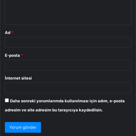
m
*
Ad
*
E-posta
*
İnternet sitesi
Daha sonraki yorumlarımda kullanılması için adım, e-posta
adresim ve site adresim bu tarayıcıya kaydedilsin.