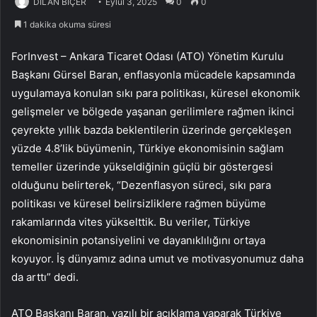
DİLAN BİÇER
Eylül 3, 2025
0
0
1 dakika okuma süresi
ForInvest – Ankara Ticaret Odası (ATO) Yönetim Kurulu
Başkanı Gürsel Baran, enflasyonla mücadele kapsamında
uygulamaya konulan sıkı para politikası, küresel ekonomik
gelişmeler ve bölgede yaşanan gerilimlere rağmen ikinci
çeyrekte yıllık bazda beklentilerin üzerinde gerçekleşen
yüzde 4.8’lik büyümenin, Türkiye ekonomisinin sağlam
temeller üzerinde yükseldiğinin güçlü bir göstergesi
olduğunu belirterek, “Dezenflasyon süreci, sıkı para
politikası ve küresel belirsizliklere rağmen büyüme
rakamlarında vites yükselttik. Bu veriler, Türkiye
ekonomisinin potansiyelini ve dayanıklılığını ortaya
koyuyor. İş dünyamız adına umut ve motivasyonumuz daha
da arttı” dedi.
ATO Başkanı Baran, yazılı bir açıklama yaparak Türkiye