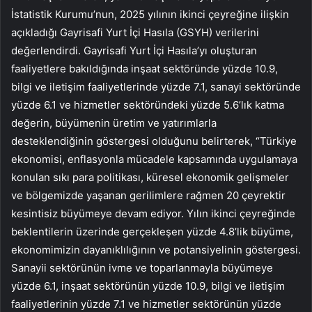
İstatistik Kurumu’nun, 2025 yılının ikinci çeyreğine ilişkin
açıkladığı Gayrisafi Yurt İçi Hasıla (GSYH) verilerini
değerlendirdi. Gayrisafi Yurt İçi Hasıla’yı oluşturan
faaliyetlere bakıldığında inşaat sektöründe yüzde 10.9,
bilgi ve iletişim faaliyetlerinde yüzde 7.1, sanayi sektöründe
yüzde 6.1 ve hizmetler sektöründeki yüzde 5.6’lık katma
değerin, büyümenin üretim ve yatırımlarla
desteklendiğinin göstergesi olduğunu belirterek, “Türkiye
ekonomisi, enflasyonla mücadele kapsamında uygulamaya
konulan sıkı para politikası, küresel ekonomik gelişmeler
ve bölgemizde yaşanan gerilimlere rağmen 20 çeyrektir
kesintisiz büyümeye devam ediyor. Yılın ikinci çeyreğinde
beklentilerin üzerinde gerçekleşen yüzde 4.8’lik büyüme,
ekonomimizin dayanıklılığının ve potansiyelinin göstergesi.
Sanayii sektörünün ivme ve toparlanmayla büyümeye
yüzde 6.1, inşaat sektörünün yüzde 10.9, bilgi ve iletişim
faaliyetlerinin yüzde 7.1 ve hizmetler sektörünün yüzde