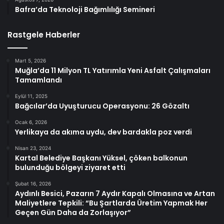
Bafra’da Teknoloji Bağımlılığı Semineri
Rastgele Haberler
Mart 5, 2026
Muğla’da 11 Milyon TL Yatırımla Yeni Asfalt Çalışmaları
Tamamlandı
Eylül 11, 2025
Bağcılar’da Uyuşturucu Operasyonu: 26 Gözaltı
Ocak 6, 2026
Yerlikaya da akıma uydu, dev bardakla poz verdi
Nisan 23, 2024
Kartal Belediye Başkanı Yüksel, çöken balkonun
bulunduğu bölgeyi ziyaret etti
Şubat 16, 2026
Aydınlı Besici, Pazarın 7 Aydır Kapalı Olmasına ve Artan
Maliyetlere Tepkili: “Bu Şartlarda Üretim Yapmak Her
Geçen Gün Daha da Zorlaşıyor”