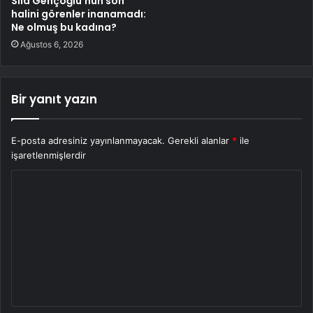
Sıla Gençoğlu’nun son
halini görenler inanamadı:
Ne olmuş bu kadına?
Ağustos 6, 2026
Bir yanıt yazın
E-posta adresiniz yayınlanmayacak.
Gerekli alanlar
*
ile
işaretlenmişlerdir
Y
o
r
u
m
*