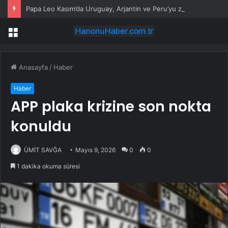
Papa Leo Kasım’da Uruguay, Arjantin ve Peru’yu ziyaret edecek
Menü
Anasayfa
/
Haber
Haber
APP plaka krizine son nokta
konuldu
ÜMİT SAVĞA
Mayıs 9, 2026
0
0
1 dakika okuma süresi