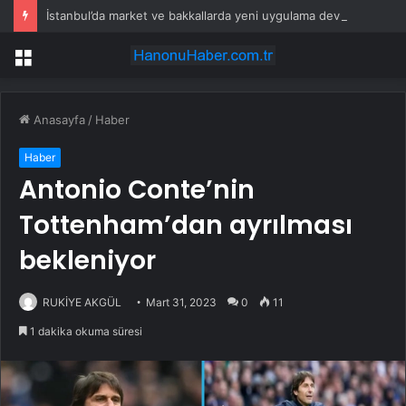
İstanbul’da market ve bakkallarda yeni uygulama devreye girdi
Menü
Anasayfa
/
Haber
Haber
Antonio Conte’nin
Tottenham’dan ayrılması
bekleniyor
RUKİYE AKGÜL
Mart 31, 2023
0
11
1 dakika okuma süresi