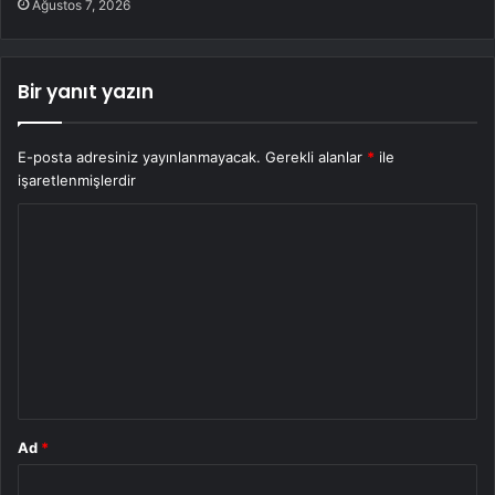
Ağustos 7, 2026
Bir yanıt yazın
E-posta adresiniz yayınlanmayacak.
Gerekli alanlar
*
ile
işaretlenmişlerdir
Y
o
r
u
m
*
Ad
*