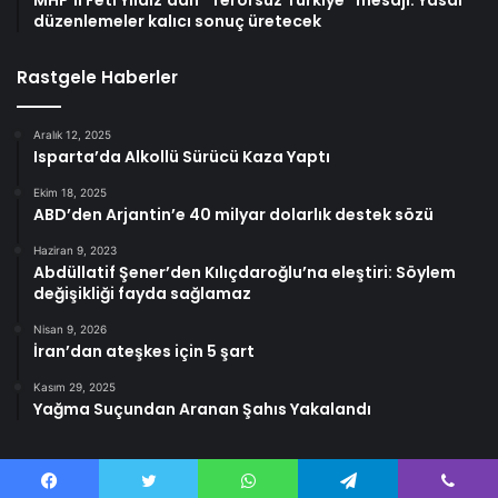
MHP’li Feti Yıldız’dan “Terörsüz Türkiye” mesajı: Yasal
düzenlemeler kalıcı sonuç üretecek
Rastgele Haberler
Aralık 12, 2025
Isparta’da Alkollü Sürücü Kaza Yaptı
Ekim 18, 2025
ABD’den Arjantin’e 40 milyar dolarlık destek sözü
Haziran 9, 2023
Abdüllatif Şener’den Kılıçdaroğlu’na eleştiri: Söylem
değişikliği fayda sağlamaz
Nisan 9, 2026
İran’dan ateşkes için 5 şart
Kasım 29, 2025
Yağma Suçundan Aranan Şahıs Yakalandı