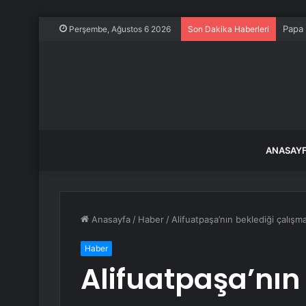
Papa 
Perşembe, Ağustos 6 2026
Son Dakika Haberleri
ANASAY
Anasayfa
/
Haber
/
Alifuatpaşa’nın beklediği çalış
Haber
Alifuatpaşa’nın