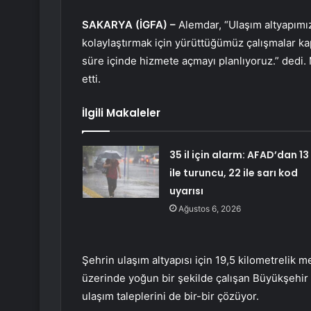
SAKARYA (İGFA) –
Alemdar, “Ulaşım altyapımı
kolaylaştırmak için yürüttüğümüz çalışmalar kap
süre içinde hizmete açmayı planlıyoruz.” dedi. 
etti.
İlgili Makaleler
35 il için alarm: AFAD’dan 13
ile turuncu, 22 ile sarı kod
uyarısı
Ağustos 6, 2026
Şehrin ulaşım altyapısı için 19,5 kilometrelik m
üzerinde yoğun bir şekilde çalışan Büyükşehir Be
ulaşım taleplerini de bir-bir çözüyor.