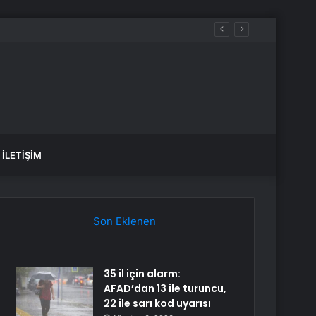
İLETIŞIM
Son Eklenen
35 il için alarm:
AFAD’dan 13 ile turuncu,
22 ile sarı kod uyarısı