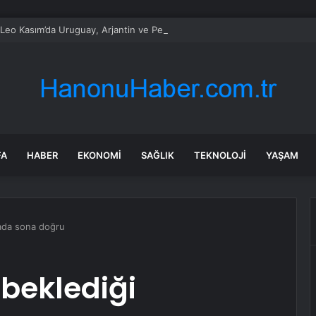
Leo Kasım’da Uruguay, Arjantin ve Peru’yu ziyaret edecek
FA
HABER
EKONOMI
SAĞLIK
TEKNOLOJI
YAŞAM
mada sona doğru
 beklediği