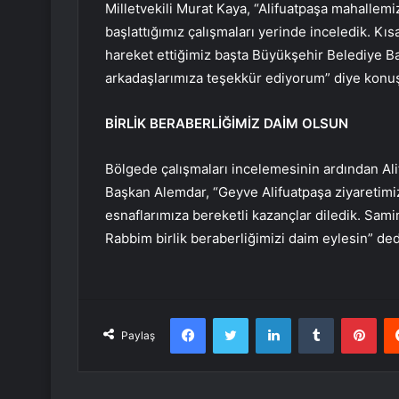
Milletvekili Murat Kaya, “Alifuatpaşa mahall
başlattığımız çalışmaları yerinde inceledik. Kı
hareket ettiğimiz başta Büyükşehir Belediye 
arkadaşlarımıza teşekkür ediyorum” diye konuş
BİRLİK BERABERLİĞİMİZ DAİM OLSUN
Bölgede çalışmaları incelemesinin ardından Ali
Başkan Alemdar, “Geyve Alifuatpaşa ziyaretimiz
esnaflarımıza bereketli kazançlar diledik. Sami
Rabbim birlik beraberliğimizi daim eylesin” ded
Facebook
Twitter
LinkedIn
Tumblr
Pint
Paylaş