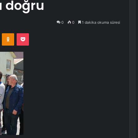
a doğru
0
0
1 dakika okuma süresi
VKontakte
Odnoklassniki
Pocket