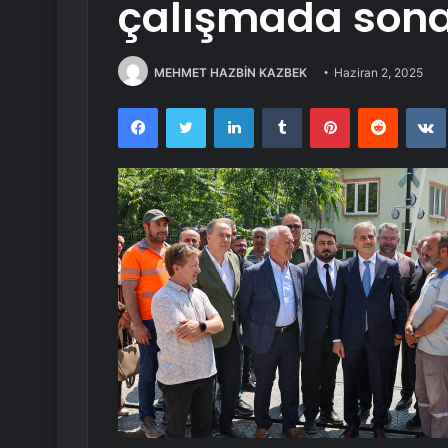
çalışmada son
MEHMET HAZBİN KAZBEK
Haziran 2, 2025
Facebook
Twitter
LinkedIn
Tumblr
Pinterest
Reddit