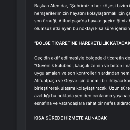
Başkan Alemdar, “Şehrimizin her köşesi bizim i
hemşerilerimizin hayatını kolaylaştırmak için ç
son örneği, Alifuatpaşa’da hayata geçirdiğimiz 
olumsuz etkileyen bu noktayı kısa süre içerisi
“BÖLGE TİCARETİNE HAREKETLİLİK KATACAK
Geçidin aktif edilmesiyle bölgedeki ticaretin d
“Güvenlik kulübesi, kauçuk zemin ve beton imala
uygulamaları ve son kontrollerin ardından hemz
Alifuatpaşa ve Geyve için önemli bir ihtiyacı ka
birleştirerek ulaşımı kolaylaştıracak. Uzun süre
azaldığı bu noktada yeniden canlanma yaşanac
esnafına ve vatandaşlara rahat bir nefes aldıra
KISA SÜREDE HİZMETE ALINACAK