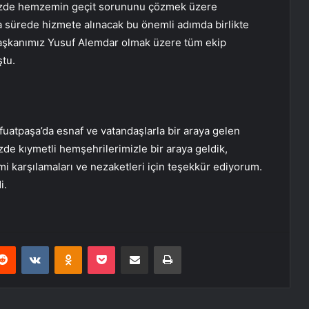
emizde hemzemin geçit sorununu çözmek üzere
sa sürede hizmete alınacak bu önemli adımda birlikte
Başkanımız Yusuf Alemdar olmak üzere tüm ekip
tu.
fuatpaşa’da esnaf ve vatandaşlarla bir araya gelen
de kıymetli hemşehrilerimizle bir araya geldik,
mi karşılamaları ve nezaketleri için teşekkür ediyorum.
i.
erest
Reddit
VKontakte
Odnoklassniki
Pocket
E-Posta ile paylaş
Yazdır