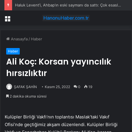
Diyarbakır’da Engellileri Taşıyan Midibüs ile Otomobil Çarpıştı: 19 Yaralı
Menü
Anasayfa
/
Haber
Haber
Ali Koç: Korsan yayıncılık
hırsızlıktır
ŞAFAK ŞAHİN
Kasım 25, 2022
0
19
2 dakika okuma süresi
Kulüpler Birliği Vakfı’nın toplantısı Maslak’taki Vakıf
Ofisi’nde geçtiğimiz akşam düzenlendi. Kulüpler Birliği