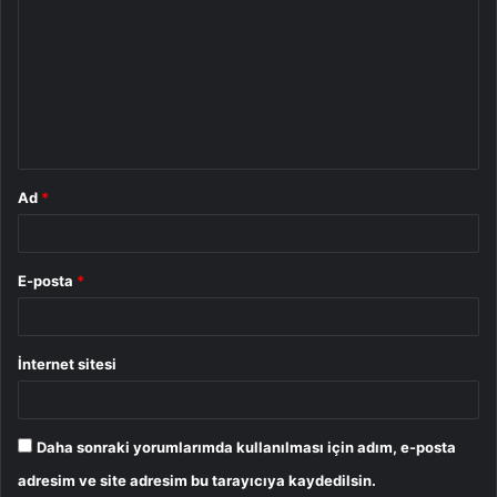
o
r
u
m
*
Ad
*
E-posta
*
İnternet sitesi
Daha sonraki yorumlarımda kullanılması için adım, e-posta
adresim ve site adresim bu tarayıcıya kaydedilsin.