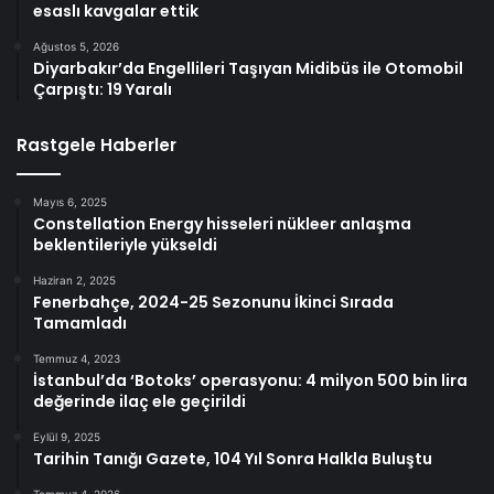
esaslı kavgalar ettik
Ağustos 5, 2026
Diyarbakır’da Engellileri Taşıyan Midibüs ile Otomobil
Çarpıştı: 19 Yaralı
Rastgele Haberler
Mayıs 6, 2025
Constellation Energy hisseleri nükleer anlaşma
beklentileriyle yükseldi
Haziran 2, 2025
Fenerbahçe, 2024-25 Sezonunu İkinci Sırada
Tamamladı
Temmuz 4, 2023
İstanbul’da ‘Botoks’ operasyonu: 4 milyon 500 bin lira
değerinde ilaç ele geçirildi
Eylül 9, 2025
Tarihin Tanığı Gazete, 104 Yıl Sonra Halkla Buluştu
Temmuz 4, 2026