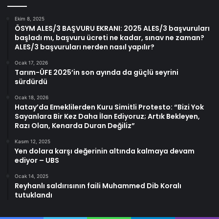
Ekim 8, 2025
ÖSYM ALES/3 BAŞVURU EKRANI: 2025 ALES/3 başvuruları
başladı mı, başvuru ücreti ne kadar, sınav ne zaman?
ALES/3 başvuruları nerden nasıl yapılır?
Ocak 17, 2026
Tarım-ÜFE 2025’in son ayında da güçlü seyrini
sürdürdü
Ocak 18, 2026
Hatay’da Emeklilerden Kuru Simitli Protesto: “Bizi Yok
Sayanlara Bir Kez Daha İlan Ediyoruz; Artık Bekleyen,
Razı Olan, Kenarda Duran Değiliz”
Kasım 12, 2025
Yen dolara karşı değerinin altında kalmaya devam
ediyor – UBS
Ocak 14, 2025
Reyhanlı saldırısının faili Muhammed Dib Koralı
tutuklandı