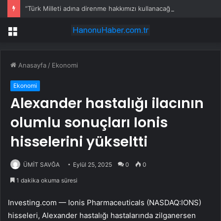
“Türk Milleti adına direnme hakkımızı kullanacağız”
Menü
Anasayfa
/
Ekonomi
Ekonomi
Alexander hastalığı ilacının
olumlu sonuçları Ionis
hisselerini yükseltti
ÜMİT SAVĞA
Eylül 25, 2025
0
0
1 dakika okuma süresi
Investing.com —
Ionis Pharmaceuticals (NASDAQ:IONS)
hisseleri, Alexander hastalığı hastalarında zilganersen