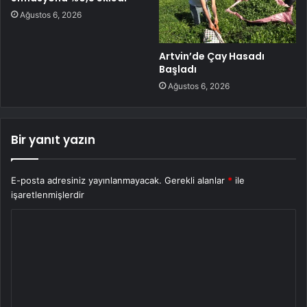
Ağustos 6, 2026
Artvin’de Çay Hasadı
Başladı
Ağustos 6, 2026
Bir yanıt yazın
E-posta adresiniz yayınlanmayacak.
Gerekli alanlar
*
ile
işaretlenmişlerdir
Y
o
r
u
m