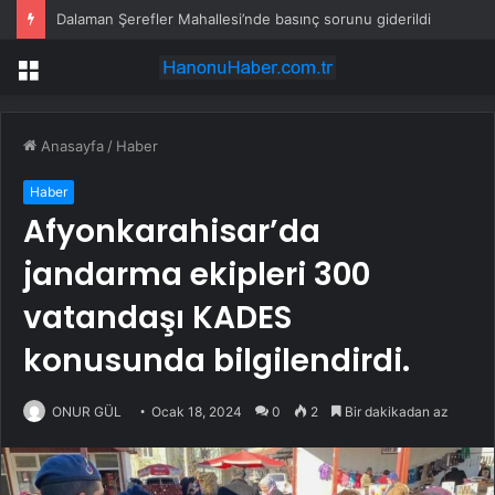
Dalaman Şerefler Mahallesi’nde basınç sorunu giderildi
Menü
Anasayfa
/
Haber
Haber
Afyonkarahisar’da
jandarma ekipleri 300
vatandaşı KADES
konusunda bilgilendirdi.
ONUR GÜL
Ocak 18, 2024
0
2
Bir dakikadan az