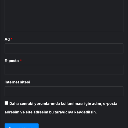
u
m
*
Ad
*
E-posta
*
İnternet sitesi
Daha sonraki yorumlarımda kullanılması için adım, e-posta
adresim ve site adresim bu tarayıcıya kaydedilsin.