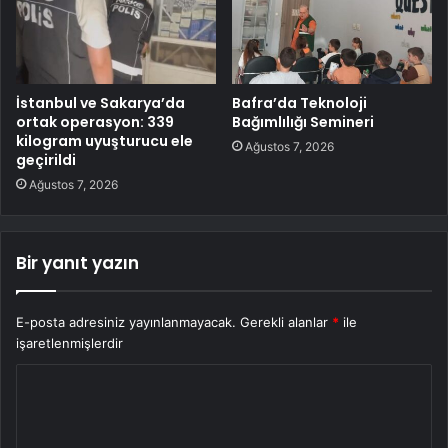
İstanbul ve Sakarya’da
Bafra’da Teknoloji
ortak operasyon: 339
Bağımlılığı Semineri
kilogram uyuşturucu ele
Ağustos 7, 2026
geçirildi
Ağustos 7, 2026
Bir yanıt yazın
E-posta adresiniz yayınlanmayacak.
Gerekli alanlar
*
ile
işaretlenmişlerdir
Y
o
r