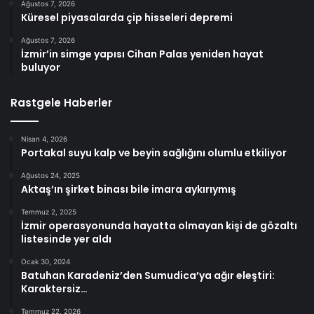
Ağustos 7, 2026
Küresel piyasalarda çip hisseleri depremi
Ağustos 7, 2026
İzmir’in simge yapısı Cihan Palas yeniden hayat
buluyor
Rastgele Haberler
Nisan 4, 2026
Portakal suyu kalp ve beyin sağlığını olumlu etkiliyor
Ağustos 24, 2025
Aktaş’ın şirket binası bile imara aykırıymış
Temmuz 2, 2025
İzmir operasyonunda hayatta olmayan kişi de gözaltı
listesinde yer aldı
Ocak 30, 2024
Batuhan Karadeniz’den Sumudica’ya ağır eleştiri:
Karaktersiz…
Temmuz 22, 2026