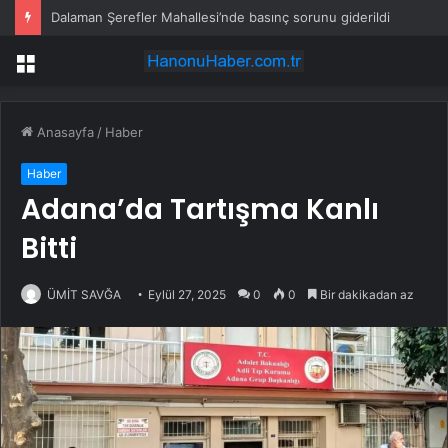
Dalaman Şerefler Mahallesi’nde basınç sorunu giderildi
Menü
Anasayfa
/
Haber
Haber
Adana’da Tartışma Kanlı
Bitti
ÜMİT SAVĞA
Eylül 27, 2025
0
0
Bir dakikadan az