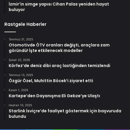
İzmir’in simge yapısı Cihan Palas yeniden hayat
buluyor
Rastgele Haberler
Temmuz 31, 2025
Otomotivde ÖTV oranları değişti, araçlara zam
göründü! İşte etkilenecek modeller
Şubat 20, 2026
Körfez’de deniz dibi araç lastiğinden temizlendi
Temmuz 13, 2025
Özgür Özel, Muhittin Böcek’i ziyaret etti
Kasım 1, 2025
Kartepe’den Dayanışma Eli Gebze’ye Ulaştı
Haziran 10, 2025
Starlink İsviçre’de faaliyet göstermek için başvuruda
bulundu