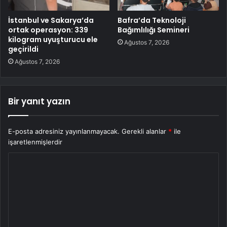
İstanbul ve Sakarya’da
Bafra’da Teknoloji
ortak operasyon: 339
Bağımlılığı Semineri
kilogram uyuşturucu ele
Ağustos 7, 2026
geçirildi
Ağustos 7, 2026
Bir yanıt yazın
E-posta adresiniz yayınlanmayacak.
Gerekli alanlar
*
ile
işaretlenmişlerdir
Y
o
r
u
m