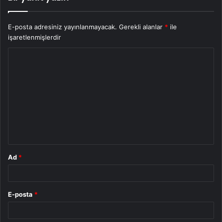
E-posta adresiniz yayınlanmayacak.
Gerekli alanlar
*
ile
işaretlenmişlerdir
Y
o
r
u
m
*
Ad
*
E-posta
*