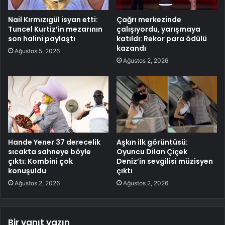
Nail Kırmızıgül isyan etti:
Çağrı merkezinde
Tuncel Kurtiz’in mezarının
çalışıyordu, yarışmaya
son halini paylaştı
katıldı: Rekor para ödülü
kazandı
Ağustos 5, 2026
Ağustos 2, 2026
Hande Yener 37 derecelik
Aşkın ilk görüntüsü:
sıcakta sahneye böyle
Oyuncu Dilan Çiçek
çıktı: Kombini çok
Deniz’in sevgilisi müzisyen
konuşuldu
çıktı
Ağustos 2, 2026
Ağustos 2, 2026
Bir yanıt yazın