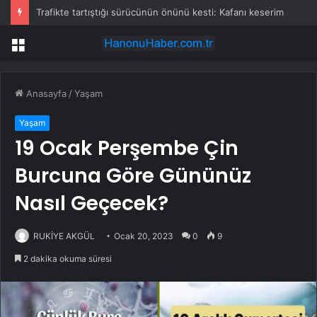
Trafikte tartıştığı sürücünün önünü kesti: Kafanı keserim
Menü
Anasayfa
/
Yaşam
Yaşam
19 Ocak Perşembe Çin
Burcuna Göre Gününüz
Nasıl Geçecek?
RUKİYE AKGÜL
Ocak 20, 2023
0
9
2 dakika okuma süresi